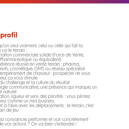
profil
qu’on veut vraiment, celui ou celle qui fait la
 sur le terrain :
ation commerciale solide (Force de Vente,
Pharmaceutique ou équivalent)
rience réussie en vente terrain : pharma,
nts, cosmétique, GMS ou réseau spécialisé
 tempérament de chasseur : prospecter ne vous
peur, ça vous stimule
du challenge et la culture du résultat
rgie communicative, une présence qui marque, un
l naturel
ion, rigueur et sens des priorités : vous pilotez
teur comme un mini business
 à l’aise avec les déplacements : le terrain, c’est
ain de jeu
z convaincre, performer et voir concrètement
de vos actions ? On va bien s’entendre !