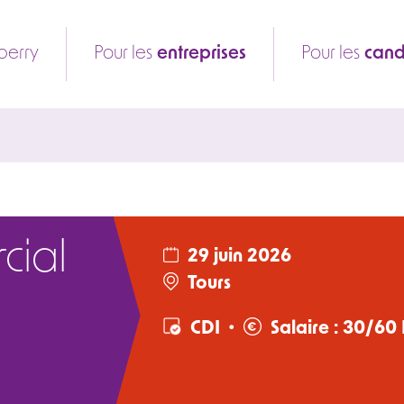
berry
Pour les
entreprises
Pour les
cand
cial
29 juin 2026
Tours
•
CDI
Salaire : 30/60