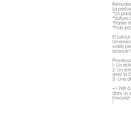
Rémunéra
La perfo
*Un packa
*Voiture 
*Panier r
*Frais pr
Et surtout 
Un envir
vraies pe
avancer !
Processus
1- Un éc
2- Un ent
avec la 
3- Une d
=> Prêt à
dans un s
Envoyez-
!