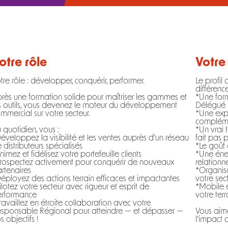
otre rôle
Votre 
tre rôle : développer, conquérir, performer.
Le profil 
différence
rès une formation solide pour maîtriser les gammes et
*Une form
s outils, vous devenez le moteur du développement
Délégué 
mmercial sur votre secteur.
*Une expé
compléme
 quotidien, vous :
*Un vrai
éveloppez la visibilité et les ventes auprès d’un réseau
fait pas 
 distributeurs spécialisés
*Le goût 
nimez et fidélisez votre portefeuille clients
*Une éne
rospectez activement pour conquérir de nouveaux
relationne
rtenaires
*Organisat
éployez des actions terrain efficaces et impactantes
votre sec
ilotez votre secteur avec rigueur et esprit de
*Mobile et
rformance
votre terr
ravaillez en étroite collaboration avec votre
sponsable Régional pour atteindre — et dépasser —
Vous aime
s objectifs !
l’impact 