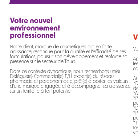
Votre nouvel
environnement
professionnel
V
Notre client, marque de cosmétiques bio en forte
Vo
croissance, reconnue pour la qualité et l’efficacité de ses
formulations, poursuit son développement et renforce sa
Ap
présence sur le secteur de Tours.
le
co
Dans ce contexte dynamique, nous recherchons un(e)
Délégué(e) Commercial(e) F/H expert(e) du réseau
Au
pharmacie et parapharmacie, prêt(e) à porter les valeurs
*D
d’une marque engagée et à accompagner sa croissance
de
sur un territoire à fort potentiel.
*A
*P
pa
*D
*P
pe
*T
Re
vo