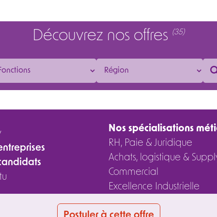
Découvrez nos offres
(35)
Nos spécialisations méti
y
RH, Paie & Juridique
entreprises
Achats, logistique & Supp
candidats
Commercial
tu
Excellence Industrielle
Postuler à cette offre