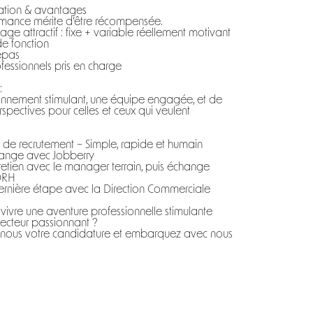
tion & avantages
rmance mérite d’être récompensée.
ge attractif : fixe + variable réellement motivant
de fonction
epas
ofessionnels pris en charge
:
onnement stimulant, une équipe engagée, et de
rspectives pour celles et ceux qui veulent
 de recrutement – Simple, rapide et humain
hange avec Jobberry
retien avec le manager terrain, puis échange
DRH
ernière étape avec la Direction Commerciale
 vivre une aventure professionnelle stimulante
ecteur passionnant ?
nous votre candidature et embarquez avec nous