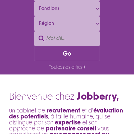
Toutes nos offres
Bienvenue chez
Jobberry,
un cabinet de
recrutement
et d'
évaluation
des potentiels
, à taille humaine, qui se
distingue par son
expertise
et son
approche de
partenaire conseil
vous